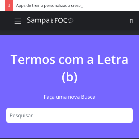
Apps de treino personalizado crescem no Brasil e impulsionam modelo de assinatura fitness
Menu
P
p
Termos com a Letra
(b)
Faça uma nova Busca