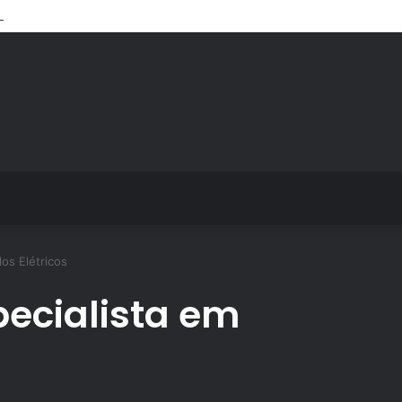
ps de treino personalizado crescem no Brasil e impulsionam modelo de a
los Elétricos
pecialista em
s