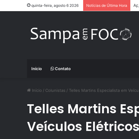
Ap
quinta-feira, agosto 6 2026
Notícias de Última Hora
Início
Contato
Início
/
Colunistas
/
Telles Martins Especialista em Veícu
Telles Martins Es
Veículos Elétrico