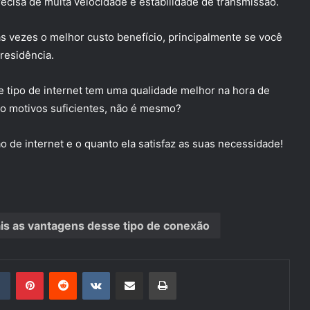
cisa de muita velocidade e estabilidade de transmissão.
as vezes o melhor custo benefício, principalmente se você
residência.
 tipo de internet tem uma qualidade melhor na hora de
ão motivos suficientes, não é mesmo?
 de internet e o quanto ela satisfaz as suas necessidade!
uais as vantagens desse tipo de conexão
din
Tumblr
Pinterest
Reddit
VK
Compartilhar via e-mail
Imprimir