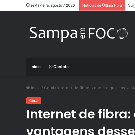
App
sexta-feira, agosto 7 2026
Notícias de Última Hora
Início
Contato
Início
/
Geral
/
Internet de fibra: o que é e quais as va
Geral
Internet de fibra:
vantagens desse