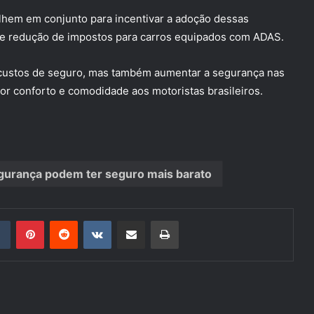
lhem em conjunto para incentivar a adoção dessas
as e redução de impostos para carros equipados com ADAS.
 custos de seguro, mas também aumentar a segurança nas
or conforto e comodidade aos motoristas brasileiros.
gurança podem ter seguro mais barato
din
Tumblr
Pinterest
Reddit
VK
Compartilhar via e-mail
Imprimir