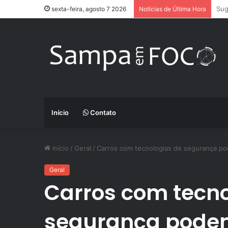
App
sexta-feira, agosto 7 2026
Notícias de Última Hora
Início
Contato
Início
/
Geral
/
Carros com tecnologias de segurança po
Geral
Carros com tecno
segurança podem