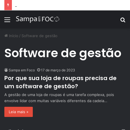
Apps de treino personalizado crescem no Brasil e impulsionam modelo de assinatura fitness
Menu
P
p
Início
/
Software de gestão
Software de gestão
Sampa em Foco
17 de março de 2023
Por que sua loja de roupas precisa de
um software de gestão?
A gestão de uma loja de roupas é uma tarefa complexa, pois
envolve lidar com muitas variáveis diferentes da cadeia…
Leia mais »