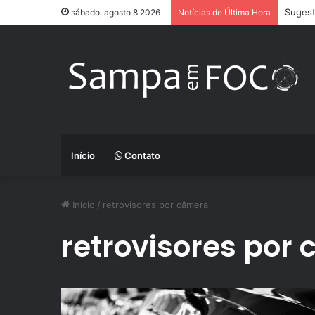
Sugest
sábado, agosto 8 2026
Notícias de Última Hora
Início
Contato
Início
/
retrovisores por câmera
retrovisores por