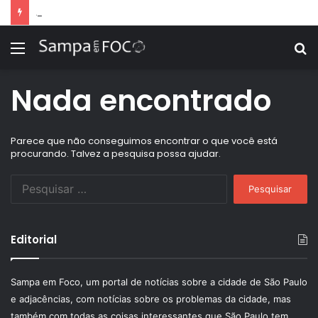
Apps de treino personalizado crescem no Brasil e impulsionam modelo de assinatura fitness
Menu
P
p
Nada encontrado
Parece que não conseguimos encontrar o que você está
procurando. Talvez a pesquisa possa ajudar.
Pesquisar
por:
Editorial
Sampa em Foco, um portal de notícias sobre a cidade de São Paulo
e adjacências, com notícias sobre os problemas da cidade, mas
também com todas as coisas interessantes que São Paulo tem.