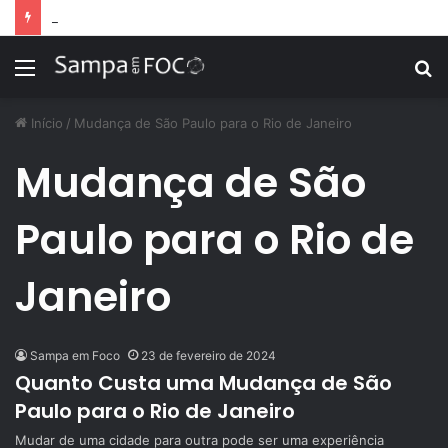
Apps de treino personalizado crescem no Brasil e impulsionam modelo de assinatura fitness
Menu
P
p
Início
/
Mudança de São Paulo para o Rio de Janeiro
Mudança de São
Paulo para o Rio de
Janeiro
Sampa em Foco
23 de fevereiro de 2024
Quanto Custa uma Mudança de São
Paulo para o Rio de Janeiro
Mudar de uma cidade para outra pode ser uma experiência