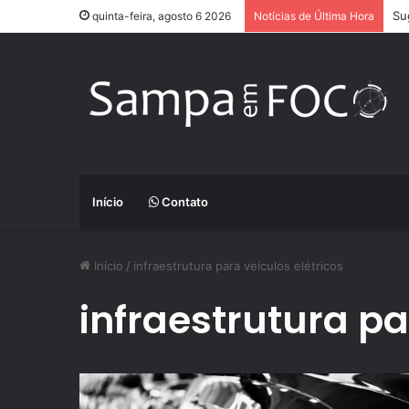
Su
quinta-feira, agosto 6 2026
Notícias de Última Hora
Início
Contato
Início
/
infraestrutura para veículos elétricos
infraestrutura pa