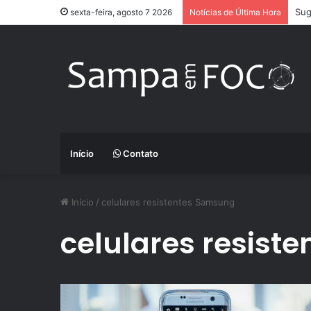
Sug
sexta-feira, agosto 7 2026
Notícias de Última Hora
Início
Contato
Início
/
celulares resistentes Samsung
celulares resist