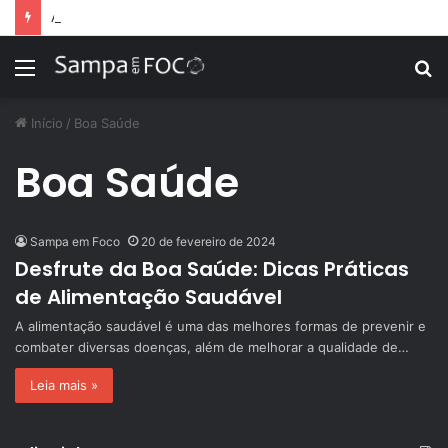
Apps de treino personalizado crescem no Brasil e impulsionam modelo de assinatura fitness
Menu
P
p
Início
/
Boa Saúde
Boa Saúde
Sampa em Foco
20 de fevereiro de 2024
Desfrute da Boa Saúde: Dicas Práticas
de Alimentação Saudável
A alimentação saudável é uma das melhores formas de prevenir e
combater diversas doenças, além de melhorar a qualidade de…
Leia mais »