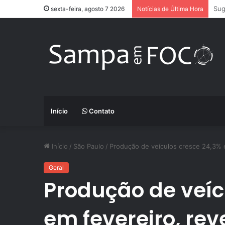
App
sexta-feira, agosto 7 2026
Notícias de Última Hora
Início
Contato
Início
/
São Paulo
/
Produção de veículos cresce 24,3% e
Geral
Produção de veíc
em fevereiro, re