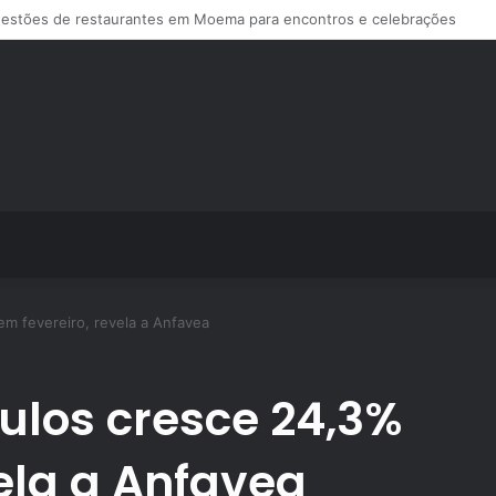
s de treino personalizado crescem no Brasil e impulsionam modelo de a
m fevereiro, revela a Anfavea
ulos cresce 24,3%
vela a Anfavea