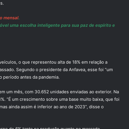
s.
to mensal
.
vel uma escolha inteligente para sua paz de espírito e
 veículos, o que representou alta de 18% em relação a
passado. Segundo o presidente da Anfavea, esse foi “um
o período antes da pandemia.
em um mês, com 30.652 unidades enviadas ao exterior. Na
1%. “É um crescimento sobre uma base muito baixa, que foi
as ainda assim é inferior ao ano de 2023”, disse o
torno de 6% tanto na produção quanto no mercado.