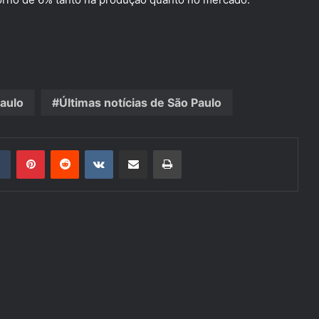
Paulo
Últimas notícias de São Paulo
din
Tumblr
Pinterest
Reddit
VK
Compartilhar via e-mail
Imprimir