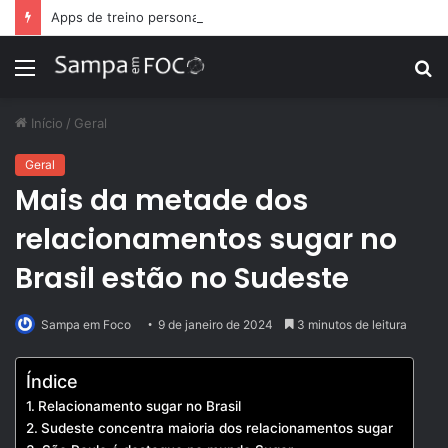
Apps de treino personalizado crescem no Brasil e impulsionam modelo de assinatura fitness
Menu
P
p
Início
/
Geral
Geral
Mais da metade dos
relacionamentos sugar no
Brasil estão no Sudeste
Sampa em Foco
9 de janeiro de 2024
3 minutos de leitura
Índice
Relacionamento sugar no Brasil
Sudeste concentra maioria dos relacionamentos sugar