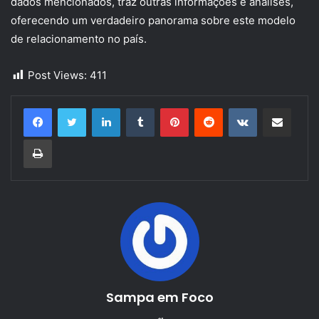
dados mencionados, traz outras informações e análises,
oferecendo um verdadeiro panorama sobre este modelo
de relacionamento no país.
Post Views:
411
Linkedin
Tumblr
Pinterest
Reddit
VK
Compartilhar via e-mail
Imprimir
Sampa em Foco