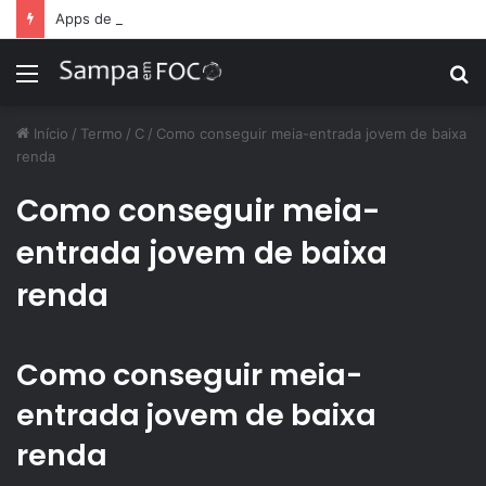
Apps de treino personalizado crescem no Brasil e impulsionam modelo de assinatura fitness
Menu
P
p
Início
/
Termo
/
C
/
Como conseguir meia-entrada jovem de baixa
renda
Como conseguir meia-
entrada jovem de baixa
renda
Como conseguir meia-
entrada jovem de baixa
renda