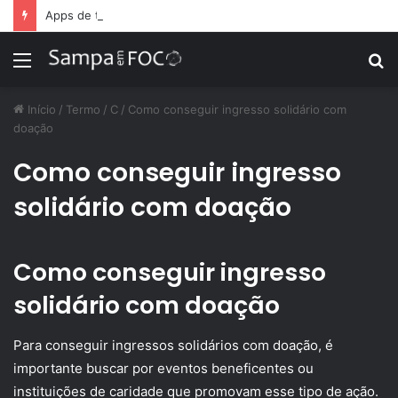
Apps de treino personalizado crescem no Brasil e impulsionam modelo de assinatura fitness
Menu
P
p
Início
/
Termo
/
C
/
Como conseguir ingresso solidário com
doação
Como conseguir ingresso
solidário com doação
Como conseguir ingresso
solidário com doação
Para conseguir ingressos solidários com doação, é
importante buscar por eventos beneficentes ou
instituições de caridade que promovam esse tipo de ação.