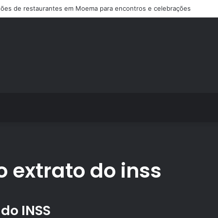
ões de restaurantes em Moema para encontros e celebrações
 extrato do inss
 do INSS