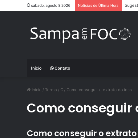
Sugest
sábado, agosto 8 2026
Notícias de Última Hora
Início
Contato
Início
/
Termo
/
C
/
Como conseguir o extrato do inss
Como conseguir o
Como conseguir o extrato