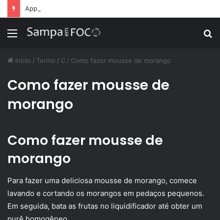
Apps de treino personalizado crescem no Brasil e impulsionam modelo de assinatura fitness
Menu
P
p
Início
/
Termo
/
C
/
Como fazer mousse de morango
Como fazer mousse de
morango
Como fazer mousse de
morango
Para fazer uma deliciosa mousse de morango, comece
lavando e cortando os morangos em pedaços pequenos.
Em seguida, bata as frutas no liquidificador até obter um
purê homogêneo.