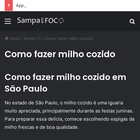
Apps de treino personalizado crescem no Brasil e impulsionam modelo de assinatura fitness
Menu
P
p
Início
/
Termo
/
C
/
Como fazer milho cozido
Como fazer milho cozido
Como fazer milho cozido em
São Paulo
No estado de São Paulo, o milho cozido é uma iguaria
muito apreciada, principalmente durante as festas juninas.
Para preparar essa delícia, comece escolhendo espigas de
milho frescas e de boa qualidade.