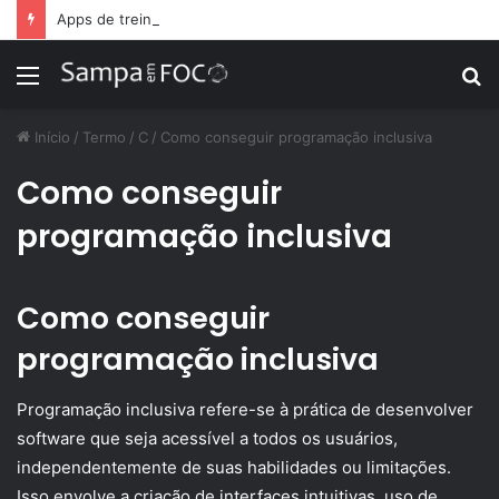
Apps de treino personalizado crescem no Brasil e impulsionam modelo de assinatura fitness
Menu
P
p
Início
/
Termo
/
C
/
Como conseguir programação inclusiva
Como conseguir
programação inclusiva
Como conseguir
programação inclusiva
Programação inclusiva refere-se à prática de desenvolver
software que seja acessível a todos os usuários,
independentemente de suas habilidades ou limitações.
Isso envolve a criação de interfaces intuitivas, uso de