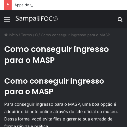
Apps de treino personalizado crescem no Brasil e impulsionam modelo de assinatura fitness
Menu
P
p
Início
/
Termo
/
C
/
Como conseguir ingresso para o MASP
Como conseguir ingresso
para o MASP
Como conseguir ingresso
para o MASP
Para conseguir ingresso para o MASP, uma boa opção é
adquirir o bilhete online através do site oficial do museu.
Dessa forma, você evita filas e garante sua entrada de
forma rápida e prática.