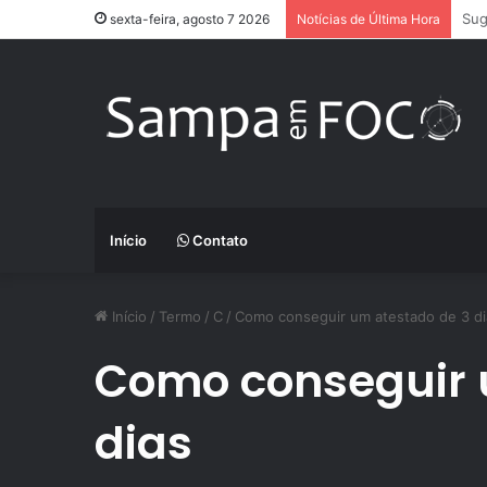
App
sexta-feira, agosto 7 2026
Notícias de Última Hora
Início
Contato
Início
/
Termo
/
C
/
Como conseguir um atestado de 3 di
Como conseguir 
dias