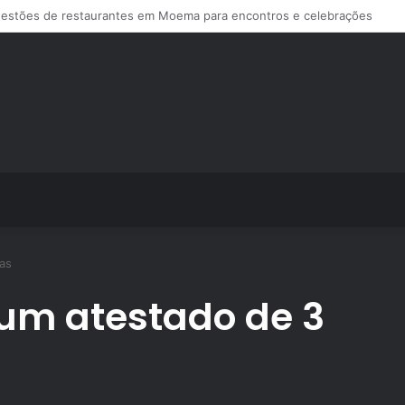
s de treino personalizado crescem no Brasil e impulsionam modelo de a
as
um atestado de 3