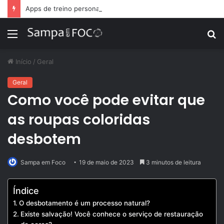
Apps de treino personalizado crescem no Brasil e impulsionam modelo de assinatura fitness
Menu
P
p
Início
/
Geral
Geral
Como você pode evitar que
as roupas coloridas
desbotem
Sampa em Foco
19 de maio de 2023
3 minutos de leitura
Índice
O desbotamento é um processo natural?
Existe salvação! Você conhece o serviço de restauração