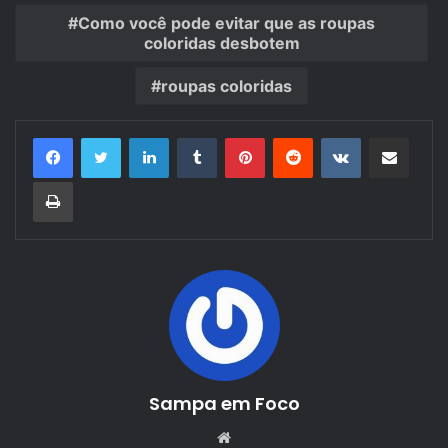
Como você pode evitar que as roupas
coloridas desbotem
roupas coloridas
Linkedin
Tumblr
Pinterest
Reddit
VK
Compartilhar via e-mail
Imprimir
Sampa em Foco
Website