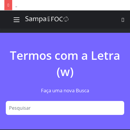
Apps de treino personalizado crescem no Brasil e impulsionam modelo de assinatura fitness
Menu
P
p
Termos com a Letra
(w)
Faça uma nova Busca