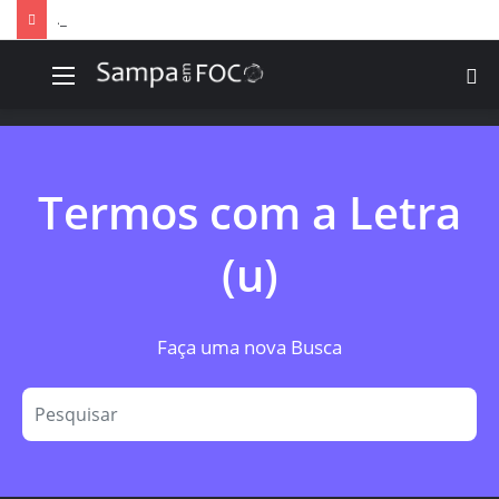
Apps de treino personalizado crescem no Brasil e impulsionam modelo de assinatura fitness
Menu
P
p
Termos com a Letra
(u)
Faça uma nova Busca