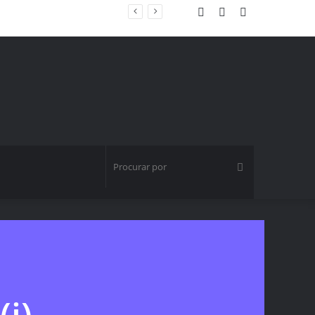
Entrar
Artigo
Barra
atura fitness
aleatório
Lateral
Procurar
por