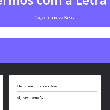
ermos com a Letra (
Faça uma nova Busca
Identidade nova como fazer
Id jovem como fazer