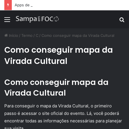
Apps de treino personalizado crescem no Brasil e impulsionam modelo de assinatura fitness
Menu
P
p
Início
/
Termo
/
C
/
Como conseguir mapa da Virada Cultural
Como conseguir mapa da
Virada Cultural
Como conseguir mapa da
Virada Cultural
Para conseguir o mapa da Virada Cultural, o primeiro
passo é acessar o site oficial do evento. Lá, você poderá
encontrar todas as informações necessárias para planejar
sua visita.