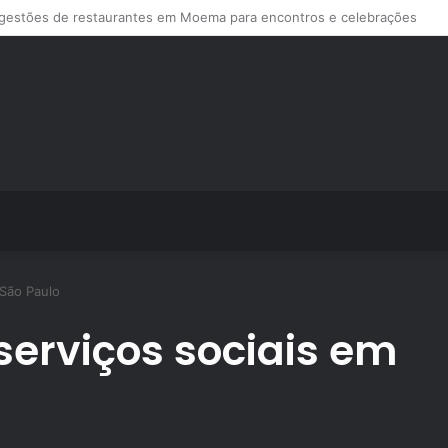
ps de treino personalizado crescem no Brasil e impulsionam modelo de a
 São Paulo
erviços sociais em