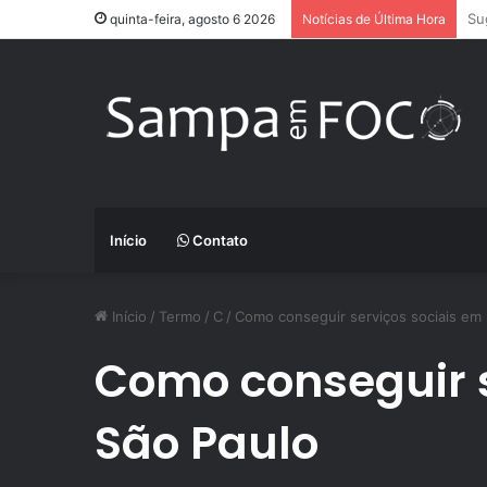
Ap
quinta-feira, agosto 6 2026
Notícias de Última Hora
Início
Contato
Início
/
Termo
/
C
/
Como conseguir serviços sociais em
Como conseguir s
São Paulo