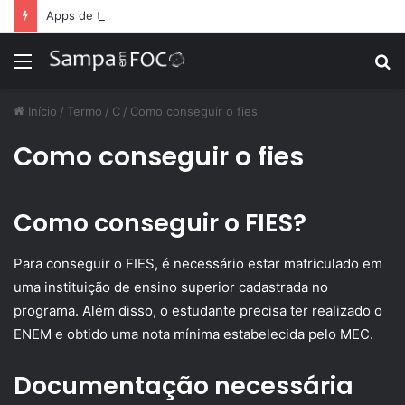
Apps de treino personalizado crescem no Brasil e impulsionam modelo de assinatura fitness
Menu
P
p
Início
/
Termo
/
C
/
Como conseguir o fies
Como conseguir o fies
Como conseguir o FIES?
Para conseguir o FIES, é necessário estar matriculado em
uma instituição de ensino superior cadastrada no
programa. Além disso, o estudante precisa ter realizado o
ENEM e obtido uma nota mínima estabelecida pelo MEC.
Documentação necessária