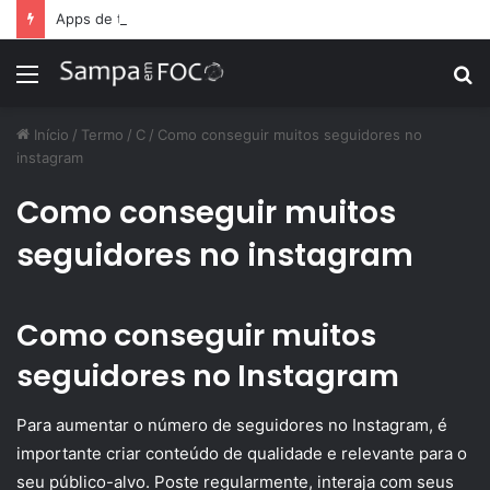
Apps de treino personalizado crescem no Brasil e impulsionam modelo de assinatura fitness
Menu
P
p
Início
/
Termo
/
C
/
Como conseguir muitos seguidores no
instagram
Como conseguir muitos
seguidores no instagram
Como conseguir muitos
seguidores no Instagram
Para aumentar o número de seguidores no Instagram, é
importante criar conteúdo de qualidade e relevante para o
seu público-alvo. Poste regularmente, interaja com seus