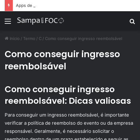
Apps de treino personalizado crescem no Brasil e impulsionam modelo de assinatura fitness
Menu
P
p
Início
/
Termo
/
C
/
Como conseguir ingresso reembolsável
Como conseguir ingresso
reembolsável
Como conseguir ingresso
reembolsável: Dicas valiosas
Para conseguir um ingresso reembolsável, é importante
verificar a política de reembolso do evento ou da empresa
responsável. Geralmente, é necessário solicitar o
reembolso dentro de um prazo estabelecido e seguir as