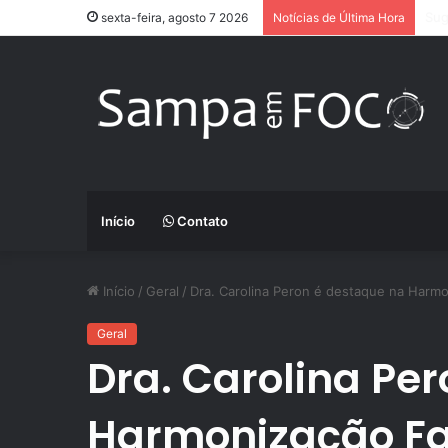
App
sexta-feira, agosto 7 2026
Notícias de Última Hora
Início
Contato
Início
/
Geral
/
Dra. Carolina Peron é destaque na Harmo
Geral
Dra. Carolina Pe
Harmonização Fa