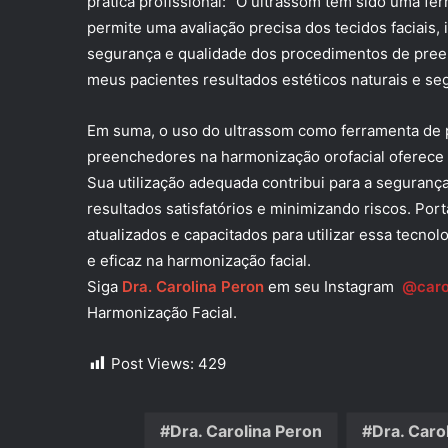
prática profissional: “O ultrassom tem sido uma fe
permite uma avaliação precisa dos tecidos faciais,
segurança e qualidade dos procedimentos de preen
meus pacientes resultados estéticos naturais e se
Em suma, o uso do ultrassom como ferramenta de p
preenchedores na harmonização orofacial oferece be
Sua utilização adequada contribui para a seguranç
resultados satisfatórios e minimizando riscos. Por
atualizados e capacitados para utilizar essa tecn
e eficaz na harmonização facial.
Siga
Dra. Carolina Peron
em seu Instagram
@caro
Harmonização Facial.
Post Views:
429
Dra. Carolina Peron
Dra. Caro