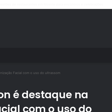
s de treino personalizado crescem no Brasil e impulsionam modelo de a
nização Facial com o uso do ultrassom
ron é destaque na
cial com o uso do