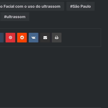
 Facial com o uso do ultrassom
São Paulo
ultrassom
din
Tumblr
Pinterest
Reddit
VK
Compartilhar via e-mail
Imprimir